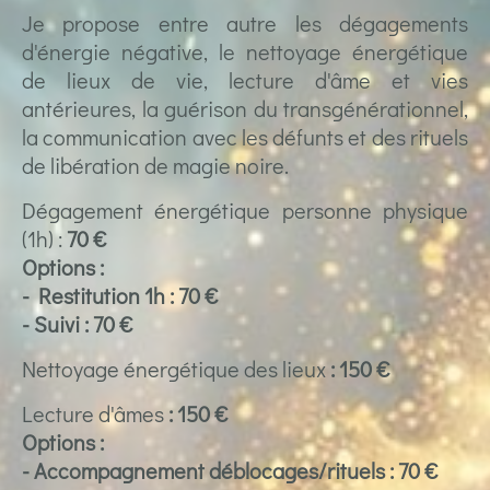
Je propose entre autre les dégagements
d'énergie négative, le nettoyage énergétique
de lieux de vie, lecture d'âme et vies
antérieures, la guérison du transgénérationnel,
la communication avec les défunts et des rituels
de libération de magie noire.
Dégagement énergétique personne physique
(1h) :
70 €
Options :
- Restitution 1h : 70 €
- Suivi : 70 €
Nettoyage énergétique des lieux
: 150 €
Lecture d'âmes
: 150 €
Options :
- Accompagnement déblocages/rituels : 70 €